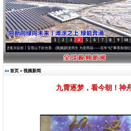
1
2
3
4
5
6
7
8
9
10
征程丨宝塔山下好光景..
·[视频]
因党而生 为党而战——百年“纪”事⑧加强纪律..
·[视频]
首页
»
视频新闻
九霄逐梦，看今朝！神