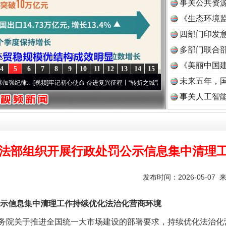
事关公共资
《生态环境监
读
四部门印发
多部门联合部
让核能赋能千行百业
《美丽中国建
4
5
6
7
8
9
10
11
12
13
14
15
未来五年，
.
·[视频]
牢记初心使命 奋进复兴征程丨“转折之城”激荡..
·[视频]
牢记初心使命 奋进复兴
事关人工智
法部组织开展行政处罚公示信息集中清理
发布时间：2026-05-07 
从数据变化看反腐深化
信息集中清理工作持续优化法治化营商环境
院关于推进全国统一大市场建设的部署要求，持续优化法治化