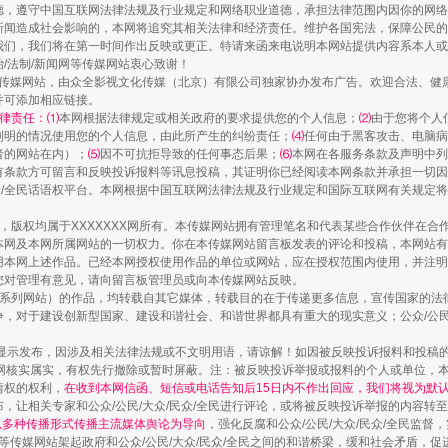
德，遵守中国互联网法律法规及行业规定和网络职业道德，承担法律范围内因你的网络
新闻造成社会影响的，本网将追究其相关法律和经济责任。维护各国宪法，保障公民的
我们，我们将在第一时间作出反映或更正。特请来函来电说明本网站提供内容系本人或
治/法制/新闻网等传媒网站衷心致谢！
新闻网等传媒网站，由众全影视文化传媒（北京）有限公司独家协办发布广告。欢迎合法、
并可添加相应链接。
律责任：⑴
本网根据法律规定或相关政府的要求提供您的个人信息；
⑵
由于您将个人
列明的情况使用您的个人信息，由此所产生的纠纷责任；
⑷
任何由于黑客攻击、电脑病
者的网站在内）；
⑸
因不可抗拒导致的任何事态后果；
⑹
本网在各服务条款及声明中列
有条款方可留言和反映投诉报料等讯息投稿，其证明你已经阅读本网条款并承担一切因
民众/全民话语权平台。本网根据中国互联网法律法规及行业规定和国际互联网有关规定
作品，版权均属于XXXXXXX网所有。本传媒网站拥有管理笔名和代表某些合作伙伴在
本网及本网所属网站的一切权力。你在本传媒网站留言板发表的评论和投稿，本网站有
实
行业协会接连发公告
本网上述作品。已经本网授权使用作品的单位或网站，应在授权范围内使用，并注明“来
您对管理有意见，请向留言板管理员或向本传媒网站反映。
本传媒系列网站）的作品，均转载自其它媒体，转载目的在于传递更多信息，宣传国家的
，对于建设创新型国家、建设和谐社会、和谐世界都具有重大的现实意义；公众/公民/
显示发布，因涉及相关法律法规或不文明用语，请谅解！如因被反映投诉报料和投稿
网核实属实，有权先行撤除或暂时屏蔽。注：被反映投诉举报或报料的个人或单位，
情权的权利，
在收到本网信函、短信或电话告知后15日内不作出回应，我们将视为默
，让相关专家和公众/公民/大众/民众/全民进行评论，或将被反映投诉举报的内容转
网以多种传播形式传播主流媒体舆论为导向
，强化反腐和公众/公民/大众/民众/全民监
等传媒网站架起政府和公众/公民/大众/民众/全民之间的和谐桥梁，缓和社会矛盾，