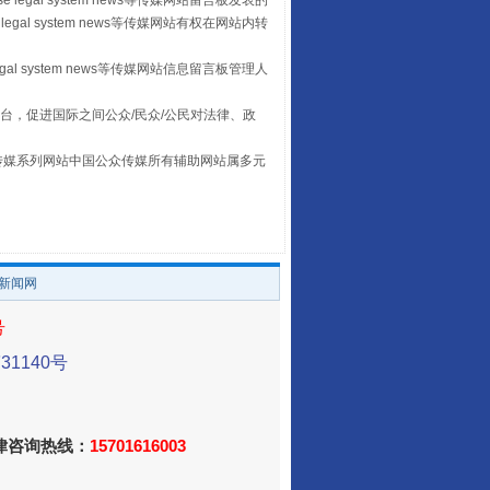
 legal system news等传媒网站留言板发表的
legal system news等传媒网站有权在网站内转
egal system news等传媒网站信息留言板管理人
台，促进国际之间公众/民众/公民对法律、政
本传媒系列网站中国公众传媒所有辅助网站属多元
“蜀中异人”王建安的艺术幻境
。
/新闻网
号
1140号
法律咨询热线：
15701616003
携手构建全球人工智能治理体系