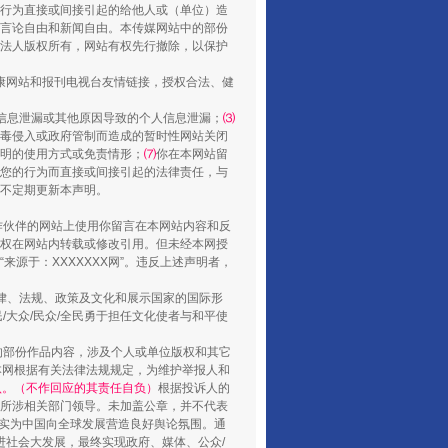
行为直接或间接引起的给他人或（单位）造
言论自由和新闻自由。本传媒网站中的部份
法人版权所有，网站有权先行撤除，以保护
健康网站和报刊电视台友情链接，授权合法、健
信息泄漏或其他原因导致的个人信息泄漏；
⑶
毒侵入或政府管制而造成的暂时性网站关闭
明的使用方式或免责情形；
⑺
你在本网站留
您的行为而直接或间接引起的法律责任，与
将不定期更新本声明。
合作伙伴的网站上使用你留言在本网站内容和反
权在网站内转载或修改引用。但未经本网授
东山县通报“牛蛙产品抗生素超标问题”
源于：XXXXXXX网”。违反上述声明者，
法律、法规、政策及文化和展示国家的国际形
大众/民众/全民勇于担任文化使者与和平使
的部份作品内容，涉及个人或单位版权和其它
本网根据有关法律法规规定，为维护举报人和
认。（不作回应的其责任自负）
根据投诉人的
至所涉相关部门领导。未加盖公章，并不代表
督，实为中国向全球发展营造良好舆论氛围。通
促进社会大发展，最终实现政府、媒体、公众/