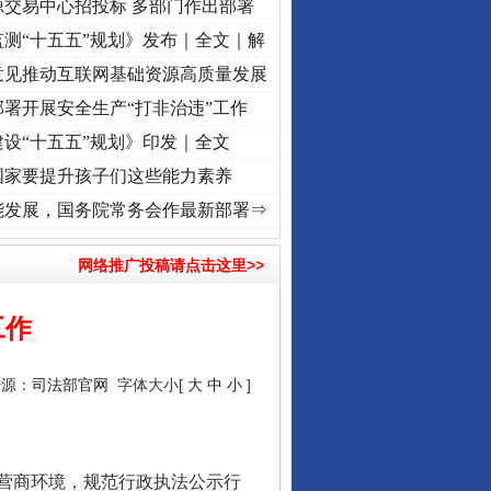
源交易中心招投标 多部门作出部署
测“十五五”规划》发布｜全文｜解
意见推动互联网基础资源高质量发展
署开展安全生产“打非治违”工作
千年窑火 生生不息
设“十五五”规划》印发｜全文
国家要提升孩子们这些能力素养
征程丨红船起航处 潮起..
·[视频]
一首歌的时间，读懂乐至的“诗与远方”
·[视频]
从《水
能发展，国务院常务会作最新部署⇒
网络推广投稿请点击这里>>
工作
来源：
司法部官网
字体大小[
大
中
小
]
揭开“小金库”的免责幌子
营商环境，规范行政执法公示行