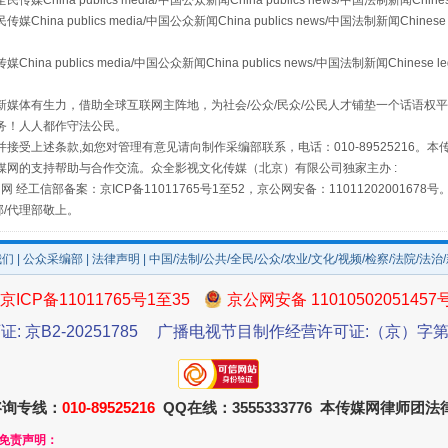
a publics media/中国公众新闻China publics news/中国法制新闻Chinese
 publics media/中国公众新闻China publics news/中国法制新闻Chinese 
publics media/中国公众新闻China publics news/中国法制新闻Chinese l
媒体有生力，借助全球互联网主阵地，为社会/公众/民众/公民人才铺垫一个话语权平
务！人人都作守法公民。
接受上述条款,如您对管理有意见请向制作采编部联系，电话：010-89525216。
题
养老服务师职业资格制度暂行规定
媒网的支持帮助与合作交流。众全影视文化传媒（北京）有限公司独家主办 :
网 经工信部备案：京ICP备11011765号1至52，京公网安备：11011202001678号
部/代理部敬上。
我们
|
公众采编部
|
法律声明
| 中国/法制/公共/全民/公众/农业/文化/视频/检察/法院/法治
京ICP备11011765号1至35
京公网安备 11010502051457
证: 京B2-20251785
广播电视节目制作经营许可证:（京）字第3
咨询专线：
010-89525216
QQ在线：3555333776 本传媒网律师团
还老百姓一个明白家底
和免责声明：