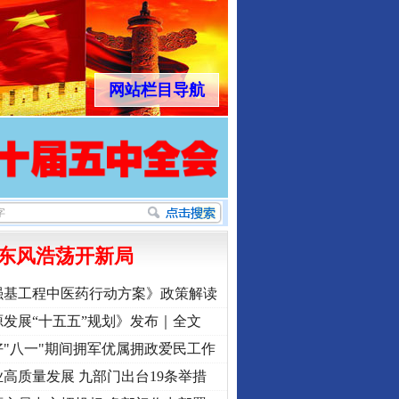
网站栏目导航
东风浩荡开新局
东山县通报“牛蛙产品抗生素超标问题”
强基工程中医药行动方案》政策解读
发展“十五五”规划》发布｜全文
"八一"期间拥军优属拥政爱民工作
高质量发展 九部门出台19条举措