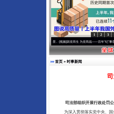
法徽映军营 权益有保障
1
2
3
 奋进复兴征程丨宝塔山下好光景..
·[视频]
因党而生 为党而战——百年“纪”事⑧加强纪律.
首页
»
时事新闻
司
一批国家标准开始实施
司法部组织开展行政处罚公示
为深入贯彻落实党中央、国务