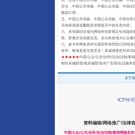
四、您在中国公共传媒、中国公众传媒、中国全民传媒Chin
言论，中国公共传媒、中国公众传媒、中国全民传媒China
载或引用。
五、中国公共传媒、中国公众传媒、中国全民传媒China 
员有权保留或删除其管辖留言中的任意内容。
六、本传媒结合现代网络科技影视文化传媒的新
策、影视文化传媒交流。合法有效地为公众服
七、参与本网发表评论感言即表明您已经阅读并
如何以同查同治破解风腐交织难
发布，敬请多提宝贵意见！真诚感谢您对本传
★★★★★
中国/公众/公共/全民/法治/法制/新闻
制作采编部/影视采编部/发布广告部/会议服务
关于
ICP许可
资料编辑/网络推广/法律
一颗心始终滚烫
中国/公众/公共/全民/法治/法制/新闻网版权