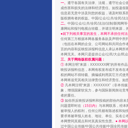
一、
遵守各国有关法律、法规，遵守社会公
成伤害和损失的法律和经济责任。如投递假
信息若无意中涉及到您的权益，请及时联系
版权拥有者的权益。中国/公众/公共/全民/法
二、
中国/公众/公共/全民/法治/法制/
康网站和报刊电视台转载，并请注明来源，
●就下列相关事宜的发生，本网不承担任何法
任何第三方根据本网各服务条款及声明中所
（包括在本网的企业、公司网站和共同合作
言的内容和反映投诉报料信息人承认本网所
本网无关。本网只是提供公众/公民/大众/
三、关于网络版权权属问题：
①
本网注明“来源：XXXXXXX网”的所有
映投诉报料信息，本网有权发布或不发布在
完善运行机制助力责任有效落
权的网站不得转载、摘编或利用其它方式使用
本网将追究其相关法律责任和经济责任。如
②
凡本网注明“来源：XXXXXXX”（非
象，增强国家软实力，参与国际新闻舆论竞争
者的重任。
③
如你所反映投诉报料和投稿的部份内容未
问题需即时在
（15日内）
与本网联系，经本
被举报人的权利，任何公民都有陈述权和知
要求将被举报人姓名、地址、单位、实名公布
本网赞同其观点和对其真实性负责。
● 本
过中国公众传媒/中国公共传媒/中国全民传媒