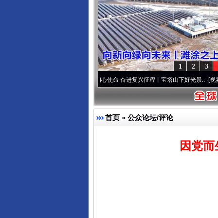
1
2
3
两个先锋队”本色
·[视频]
牢记初心使命 奋进复兴征程丨宝塔山下好光景..
·[视频]
因党而生
首页
»
公众论坛/评论
因党而