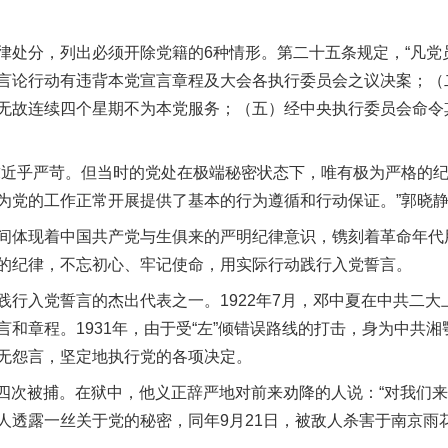
。
分，列出必须开除党籍的6种情形。第二十五条规定，“凡党
言论行动有违背本党宣言章程及大会各执行委员会之议决案；（
无故连续四个星期不为本党服务；（五）经中央执行委员会命令
近乎严苛。但当时的党处在极端秘密状态下，唯有极为严格的纪
为党的工作正常开展提供了基本的行为遵循和行动保证。”郭晓
体现着中国共产党与生俱来的严明纪律意识，镌刻着革命年代
的纪律，不忘初心、牢记使命，用实际行动践行入党誓言。
入党誓言的杰出代表之一。1922年7月，邓中夏在中共二大
和章程。1931年，由于受“左”倾错误路线的打击，身为中共
无怨言，坚定地执行党的各项决定。
第四次被捕。在狱中，他义正辞严地对前来劝降的人说：“对我们来
人透露一丝关于党的秘密，同年9月21日，被敌人杀害于南京雨花