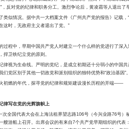
由”，反对党的纪律和职务分工。激烈争论后，黄凌霜等人退出了
类似情况。据中共一大档案文件《广州共产党的报告》记载，“
在这时，无政府主义者退出了党。”
过程中，早期中国共产党人对建立一个什么样的党进行了深入
，捍卫铁纪立党的原则。
律视为生命线。严明的党纪，是成立初期还十分弱小的中国共
我们党区别于其他一切政党和派别组织的独特优势和“政治基因”
初燃的年代，探寻党的纪律和规矩建设漫长历程的开端——
律写在党的光辉旗帜上
一次全国代表大会在上海法租界望志路106号（今兴业路76号）
一艘游船上召开。出席会议的有来自7个共产党早期组织的代表