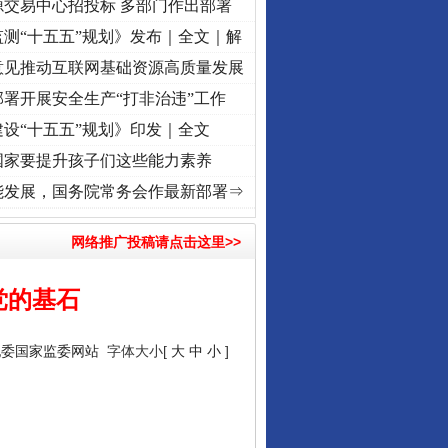
源交易中心招投标 多部门作出部署
测“十五五”规划》发布｜全文｜解
意见推动互联网基础资源高质量发展
署开展安全生产“打非治违”工作
设“十五五”规划》印发｜全文
国家要提升孩子们这些能力素养
激荡..
·[视频]
牢记初心使命 奋进复兴征程丨红船起航处 潮起..
·[视频]
一首歌的时间，读
能发展，国务院常务会作最新部署⇒
网络推广投稿请点击这里>>
党的基石
纪委国家监委网站
字体大小[
大
中
小
]