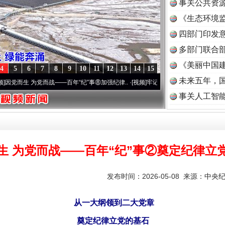
事关公共资
《生态环境监
读
四部门印发
多部门联合部
《美丽中国建
4
5
6
7
8
9
10
11
12
13
14
15
未来五年，
 为党而战——百年“纪”事⑧加强纪律..
·[视频]
牢记初心使命 奋进复兴征程丨“转折之城”
事关人工智
生 为党而战——百年“纪”事②奠定纪律立
发布时间：2026-05-08 来源：
中央
从一大纲领到二大党章
奠定纪律立党的基石