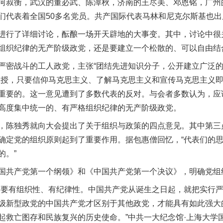
何叔衡，武汉的董必武、陈潭秋，济南的王尽美、邓恩铭，广州
们代表着全国50多名党员。共产国际代表马林和尼克尔斯基也出
行了详细讨论，酝酿一场开天辟地的大事变。其中，讨论中很
组织纪律的无产阶级政党，还是要建立一个松散的、可以自由结
密战斗的工人政党，主张“团结先进知识分子，公开建立广泛的
教授，只要信仰马克思主义、了解马克思主义和宣传马克思主义
重要的。这一意见遭到了多数代表的反对。与会者多数认为，应
高度集中统一的、有严格组织纪律的无产阶级政党。
独秀就向大会提出了关于组织与政策的四点意见。其中第三点
确定党的组织原则起到了重要作用。据包惠僧回忆，“代表们的
的。”
共产党第一个纲领》和《中国共产党第一个决议》，明确党组
要有组织性、有纪律性。中国共产党从诞生之日起，就把实行严
级新型政党的中国共产党才区别于其他政党，才能具有如此强大
起救亡图存和民族复兴的历史使命。”中共一大纪念馆·上海大学