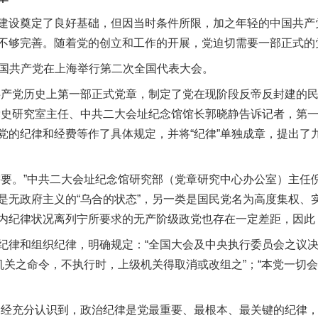
设奠定了良好基础，但因当时条件所限，加之年轻的中国共产
不够完善。随着党的创立和工作的开展，党迫切需要一部正式的
中国共产党在上海举行第二次全国代表大会。
产党历史上第一部正式党章，制定了党在现阶段反帝反封建的民
党史研究室主任、中共二大会址纪念馆馆长郭晓静告诉记者，第
党的纪律和经费等作了具体规定，并将“纪律”单独成章，提出了
。”中共二大会址纪念馆研究部（党章研究中心办公室）主任
是无政府主义的“乌合的状态”，另一类是国民党名为高度集权、
内纪律状况离列宁所要求的无产阶级政党也存在一定差距，因此
律和组织纪律，明确规定：“全国大会及中央执行委员会之议决
级机关之命令，不执行时，上级机关得取消或改组之”；“本党一切
经充分认识到，政治纪律是党最重要、最根本、最关键的纪律，