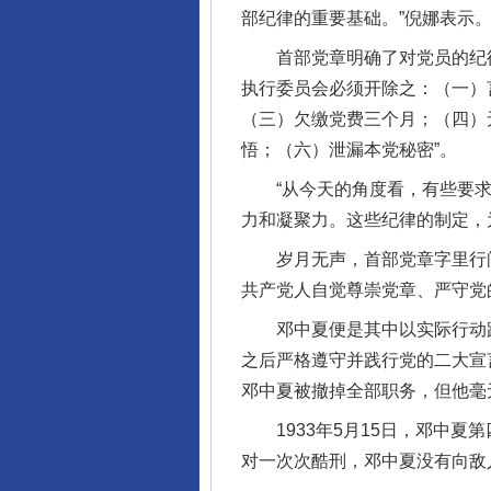
部纪律的重要基础。”倪娜表示
首部党章明确了对党员的纪律处
执行委员会必须开除之：（一）
（三）欠缴党费三个月；（四）
悟；（六）泄漏本党秘密”。
“从今天的角度看，有些要求
力和凝聚力。这些纪律的制定，
岁月无声，首部党章字里行间
共产党人自觉尊崇党章、严守党
邓中夏便是其中以实际行动践行
之后严格遵守并践行党的二大宣言
邓中夏被撤掉全部职务，但他毫
1933年5月15日，邓中夏
对一次次酷刑，邓中夏没有向敌