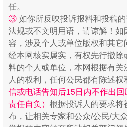
任。
扯下公款旅游的“隐身衣”
如何以同
③
如你所反映投诉报料和投稿的
法规或不文明用语，请谅解！如
容，涉及个人或单位版权和其它
经本网核实属实，有权先行撤除
料的个人或单位，本网根据有关
人的权利，任何公民都有陈述权
信或电话告知后15日内不作出
“蜀中异人”王建安的艺术幻境
责任自负）
根据投诉人的要求将
布，让相关专家和公众/公民/大