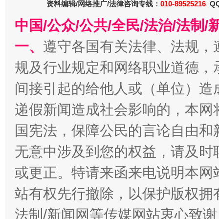
资料编辑/网络推广/法律咨询专线：
010-89525216
QQ
中国/公众/公共/全民/法治/法
一、
遵守各国有关法律、法规，
规及行业规定和网络职业道德，
间接引起的给他人或（单位）造
递假新闻造成社会影响的，本网
千年窑火 生生不息
一
国宪法，保障公民的言论自由和
无意中涉及到您的权益，请及时
或更正。特请来函来电说明本网
站有权先行撤除，以保护版权拥有者
法制/新闻网等传媒网站衷心致谢