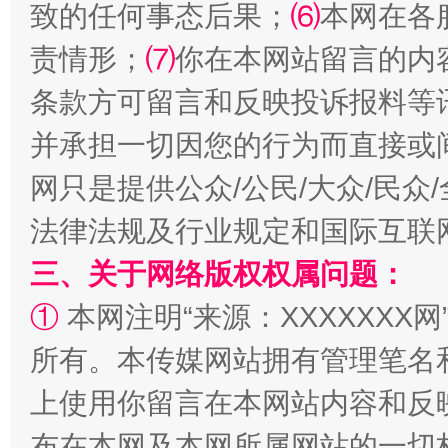
致的任何事态后果；
⑹
本网在各
责情形；
⑺
你在本网站留言的内
条款方可留言和反映投诉报料等
并承担一切因您的行为而直接或
全民健身五年计划来了！等你上场
网只是提供公众/公民/大众/民
法律法规及行业规定和国际互联
三、关于网络版权权属问题：
①
本网注明“来源：XXXXXXX网
所有。本传媒网站拥有管理笔名
上使用你留言在本网站内容和反
阿坝州三大球赛在茂县开幕
规模最
布在本网及本网所属网站的一切