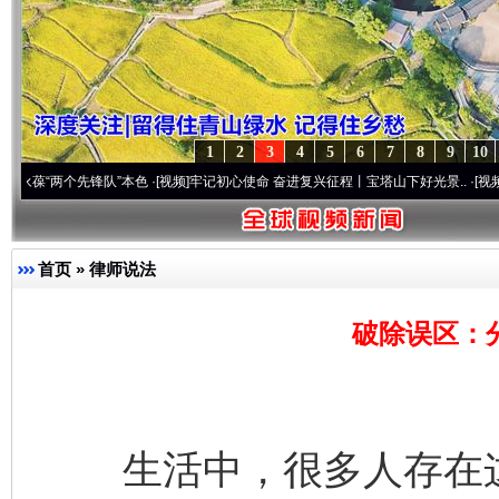
1
2
3
4
5
6
7
8
9
10
个先锋队”本色
·[视频]
牢记初心使命 奋进复兴征程丨宝塔山下好光景..
·[视频]
因党而生 
首页
»
律师说法
破除误区：
生活中，很多人存在这