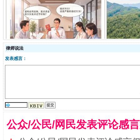
揭开“小金库”的免责幌子
律师说法
发表感言：
受贿1.44亿！段成刚被判无期
从幼儿
公众/公民/网民发表评论感