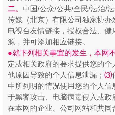
二、
中国/公众/公共/全民/法治
传媒（北京）有限公司独家协办
揭开“小金库”的免责幌子
电视台友情链接，授权合法、健
源，并可添加相应链接。
●就下列相关事宜的发生，本网
定或相关政府的要求提供您的个
他原因导致的个人信息泄漏；
⑶
中所列明的情况使用您的个人信
受贿1.44亿！段成刚被判无期
从幼儿
于黑客攻击、电脑病毒侵入或政
在本网的企业、公司网站和共同